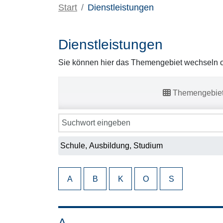
Start
Dienstleistungen
Dienstleistungen
Sie können hier das Themengebiet wechseln od
Themengebie
A
B
K
O
S
A